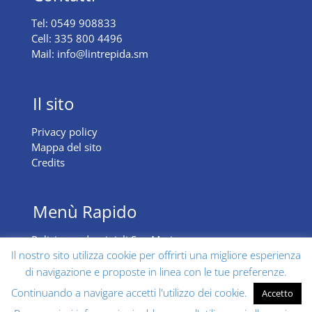
Tel:
0549 908833
Cell:
335 800 4496
Mail:
info@lintrepida.sm
Il sito
Privacy policy
Mappa del sito
Credits
Menù Rapido
Pulizie condominiali San Marino
Il nostro sito utilizza cookie per offrirti una migliore esperienza
Pulizie domestiche San Marino
di navigazione e proposte in linea con le tue preferenze.
Continuando a navigare accetti l'utilizzo dei cookie.
Accetto